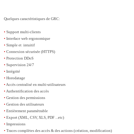
Quelques caractéristiques de GRC:
•
Support multi-clients
•
Interface web ergonomique
•
Sim
ple et intuitif
•
Connexion sécurisée (HTTPS)
•
Protection DDoS
•
Supervision 24/7
•
Intégrité
•
Horodatage
•
Accès centralisé en multi-utilisateurs
•
Authentification des accès
•
Gestion des permissions
•
Gestion des utilisateurs
•
Entièrement paramètrable
•
Export (XML, CSV, XLS, PDF ...etc)
•
Impressions
•
Traces complètes des accès & des actions (création, modification)