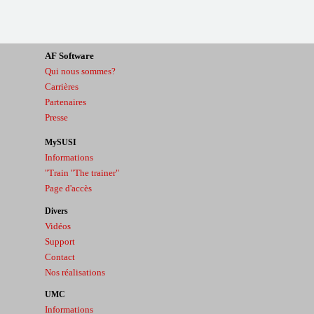
AF
Software
Qui nous sommes?
Carrières
Partenaires
Presse
MySUSI
Informations
"Train "The trainer"
Page d'accès
Divers
Vidéos
Support
Contact
Nos réalisations
UMC
Informations